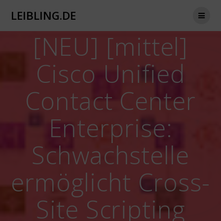
Zum
LEIBLING.DE
Inhalt
springen
[NEU] [mittel]
Cisco Unified
Contact Center
Enterprise:
Schwachstelle
ermöglicht Cross-
Site Scripting