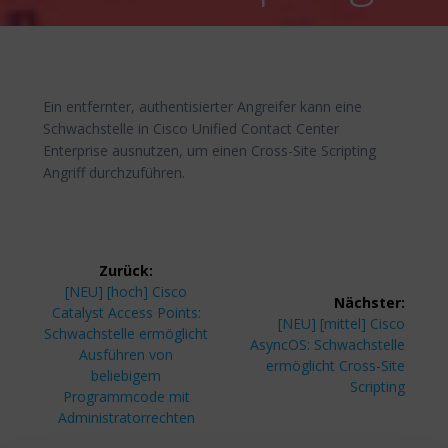
Ein entfernter, authentisierter Angreifer kann eine
Schwachstelle in Cisco Unified Contact Center
Enterprise ausnutzen, um einen Cross-Site Scripting
Angriff durchzuführen.
Beitragsnavigation
Zurück:
Vorheriger
[NEU] [hoch] Cisco
Nächster:
Beitrag:
Catalyst Access Points:
Nächster
[NEU] [mittel] Cisco
Schwachstelle ermöglicht
Beitrag:
AsyncOS: Schwachstelle
Ausführen von
ermöglicht Cross-Site
beliebigem
Scripting
Programmcode mit
Administratorrechten