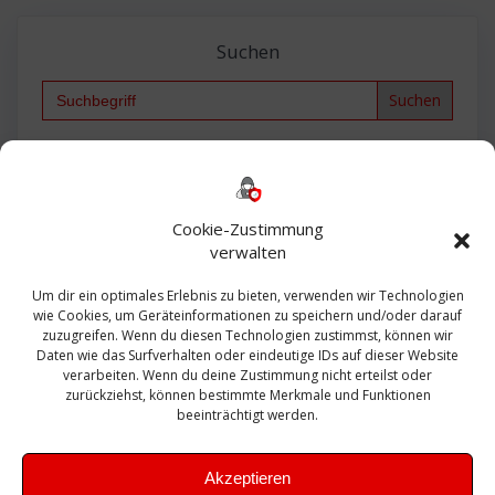
Suchen
Search
for:
Backup
AD
2013
365
2010
Anmeldung
ESXI
Bautagebuch
ESX
Exchange
HP
Haus
Fritzbox
firewall
Cookie-Zustimmung
Microsoft
kostenlos
Linux
Office
Migration
verwalten
Open Source
Office 365
OSX
Powershell
Outlook
Server
Um dir ein optimales Erlebnis zu bieten, verwenden wir Technologien
Sicherheit
Sanierung
Security
SBS
wie Cookies, um Geräteinformationen zu speichern und/oder darauf
Sophos
SSL
Ubuntu
SIEM
Sicherung
zuzugreifen. Wenn du diesen Technologien zustimmst, können wir
Update
UTM
Veeam
Daten wie das Surfverhalten oder eindeutige IDs auf dieser Website
VCSA
Upgrade
VCenter
verarbeiten. Wenn du deine Zustimmung nicht erteilst oder
Windows
VMWare
VPN
WAZUH
zurückziehst, können bestimmte Merkmale und Funktionen
Zertifikat
beeinträchtigt werden.
Akzeptieren