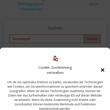
Offenlegung von
lassen
Informationen
Suchen
Search
for:
Backup
AD
2013
365
2010
Anmeldung
ESXI
Bautagebuch
ESX
Exchange
HP
Haus
Fritzbox
firewall
Cookie-Zustimmung
Microsoft
kostenlos
Linux
Office
Migration
verwalten
Open Source
Office 365
OSX
Powershell
Outlook
Server
Um dir ein optimales Erlebnis zu bieten, verwenden wir Technologien
Sicherheit
Sanierung
Security
SBS
wie Cookies, um Geräteinformationen zu speichern und/oder darauf
Sophos
SSL
Ubuntu
SIEM
Sicherung
zuzugreifen. Wenn du diesen Technologien zustimmst, können wir
Update
UTM
Veeam
Daten wie das Surfverhalten oder eindeutige IDs auf dieser Website
VCSA
Upgrade
VCenter
verarbeiten. Wenn du deine Zustimmung nicht erteilst oder
Windows
VMWare
VPN
WAZUH
zurückziehst, können bestimmte Merkmale und Funktionen
Zertifikat
beeinträchtigt werden.