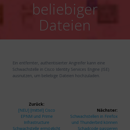
beliebiger
Dateien
Ein entfernter, authentisierter Angreifer kann eine
Schwachstelle in Cisco Identity Services Engine (ISE)
ausnutzen, um beliebige Dateien hochzuladen.
Beitragsnavigation
Zurück:
Vorheriger
[NEU] [mittel] Cisco
Nächster:
Beitrag:
Nächster
EPNM und Prime
Schwachstellen in Firefox
Beitrag:
Infrastructure
und Thunderbird können
Schwachstelle ermöglicht
Schadcode passieren