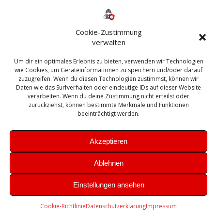
Backup
AD
2013
365
2010
Anmeldung
ESXI
Bautagebuch
ESX
Exchange
HP
Haus
Fritzbox
firewall
Cookie-Zustimmung
Microsoft
kostenlos
Linux
Office
Migration
verwalten
Open Source
Office 365
OSX
Powershell
Outlook
Server
Um dir ein optimales Erlebnis zu bieten, verwenden wir Technologien
Sicherheit
Sanierung
Security
SBS
wie Cookies, um Geräteinformationen zu speichern und/oder darauf
Sophos
SSL
Ubuntu
SIEM
Sicherung
zuzugreifen. Wenn du diesen Technologien zustimmst, können wir
Update
UTM
Veeam
Daten wie das Surfverhalten oder eindeutige IDs auf dieser Website
VCSA
Upgrade
VCenter
verarbeiten. Wenn du deine Zustimmung nicht erteilst oder
Windows
VMWare
VPN
WAZUH
zurückziehst, können bestimmte Merkmale und Funktionen
Zertifikat
beeinträchtigt werden.
Akzeptieren
Ablehnen
© 2026 Leibling.de. Erstellt mit WordPress und dem
Highlight
Einstellungen ansehen
Theme
Cookie-Richtlinie
Datenschutzerklärung
Impressum