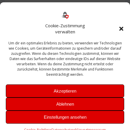
Backup
AD
2013
365
2010
Anmeldung
ESXI
Bautagebuch
ESX
Exchange
HP
Haus
Fritzbox
firewall
Cookie-Zustimmung
Microsoft
kostenlos
Linux
Office
Migration
verwalten
Open Source
Office 365
OSX
Powershell
Outlook
Server
Um dir ein optimales Erlebnis zu bieten, verwenden wir Technologien
Sicherheit
Sanierung
Security
SBS
wie Cookies, um Geräteinformationen zu speichern und/oder darauf
Sophos
SSL
Ubuntu
SIEM
Sicherung
zuzugreifen. Wenn du diesen Technologien zustimmst, können wir
Update
UTM
Veeam
Daten wie das Surfverhalten oder eindeutige IDs auf dieser Website
VCSA
Upgrade
VCenter
verarbeiten. Wenn du deine Zustimmung nicht erteilst oder
Windows
VMWare
VPN
WAZUH
zurückziehst, können bestimmte Merkmale und Funktionen
Zertifikat
beeinträchtigt werden.
Akzeptieren
Ablehnen
© 2026 Leibling.de. Erstellt mit WordPress und dem
Highlight
Einstellungen ansehen
Theme
Cookie-Richtlinie
Datenschutzerklärung
Impressum