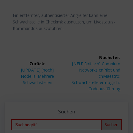
Ein entfernter, authentisierter Angreifer kann eine
Schwachstelle in Checkmk ausnutzen, um Livestatus-
Kommandos auszuführen.
Beitragsnavigation
Nächster:
Nächster
Zurück:
[NEU] [kritisch] Cambium
Vorheriger
Beitrag:
[UPDATE] [hoch]
Networks cnPilot und
Beitrag:
Node.js: Mehrere
cnMaestro:
Schwachstellen
Schwachstelle ermöglicht
Codeausführung
Suchen
Search
for: