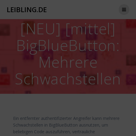
Zum
LEIBLING.DE
Inhalt
springen
[NEU] [mittel]
BigBlueButton:
Mehrere
Schwachstellen
Ein entfernter authentifizierter Angreifer kann mehrere
Schwachstellen in BigBlueButton ausnutzen, um
beliebigen Code auszuführen, vertrauliche