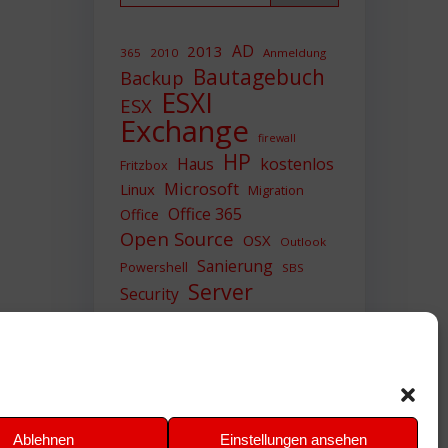
AD
2013
365
2010
Anmeldung
Bautagebuch
Backup
ESXI
ESX
Exchange
firewall
HP
Haus
kostenlos
Fritzbox
Microsoft
Linux
Migration
Office 365
Office
Open Source
OSX
Outlook
Sanierung
Powershell
SBS
Server
Security
Sicherheit
SIEM
Sicherung
Sophos
SSL
Ubuntu
Update
UTM
Upgrade
Veeam
VCSA
VCenter
VMWare
VPN
WAZUH
Ablehnen
Einstellungen ansehen