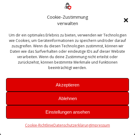
ESXI
Bautagebuch
ESX
Exchange
HP
Haus
Fritzbox
firewall
Cookie-Zustimmung
Microsoft
kostenlos
Linux
Office
Migration
verwalten
Open Source
Office 365
OSX
Powershell
Outlook
Server
Um dir ein optimales Erlebnis zu bieten, verwenden wir Technologien
Sicherheit
Sanierung
Security
SBS
wie Cookies, um Geräteinformationen zu speichern und/oder darauf
Sophos
SSL
Ubuntu
SIEM
Sicherung
zuzugreifen. Wenn du diesen Technologien zustimmst, können wir
Update
UTM
Veeam
Daten wie das Surfverhalten oder eindeutige IDs auf dieser Website
VCSA
Upgrade
VCenter
verarbeiten. Wenn du deine Zustimmung nicht erteilst oder
Windows
VMWare
VPN
WAZUH
zurückziehst, können bestimmte Merkmale und Funktionen
Zertifikat
beeinträchtigt werden.
Akzeptieren
Ablehnen
© 2026 Leibling.de. Erstellt mit WordPress und dem
Highlight
Einstellungen ansehen
Theme
Cookie-Richtlinie
Datenschutzerklärung
Impressum