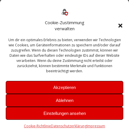
Backup
AD
2013
365
2010
Anmeldung
ESXI
Bautagebuch
ESX
Exchange
HP
Haus
Fritzbox
firewall
Cookie-Zustimmung
Microsoft
kostenlos
Linux
Office
Migration
verwalten
Open Source
Office 365
OSX
Powershell
Outlook
Server
Um dir ein optimales Erlebnis zu bieten, verwenden wir Technologien
Sicherheit
Sanierung
Security
SBS
wie Cookies, um Geräteinformationen zu speichern und/oder darauf
Sophos
SSL
Ubuntu
SIEM
Sicherung
zuzugreifen. Wenn du diesen Technologien zustimmst, können wir
Update
UTM
Veeam
Daten wie das Surfverhalten oder eindeutige IDs auf dieser Website
VCSA
Upgrade
VCenter
verarbeiten. Wenn du deine Zustimmung nicht erteilst oder
Windows
VMWare
VPN
WAZUH
zurückziehst, können bestimmte Merkmale und Funktionen
Zertifikat
beeinträchtigt werden.
Akzeptieren
Ablehnen
© 2026 Leibling.de. Erstellt mit WordPress und dem
Highlight
Einstellungen ansehen
Theme
Cookie-Richtlinie
Datenschutzerklärung
Impressum