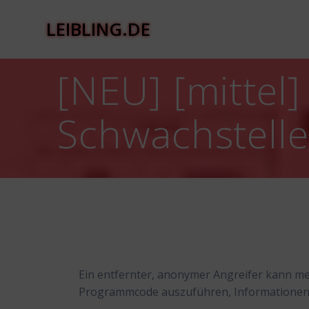
Zum
Inhalt
LEIBLING.DE
springen
[NEU] [mittel]
Schwachstell
Ein entfernter, anonymer Angreifer kann me
Programmcode auszuführen, Informationen 