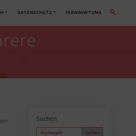
CH
DATENSCHUTZ
FERNWARTUNG
hrere
Suchen
igen
Search
for: