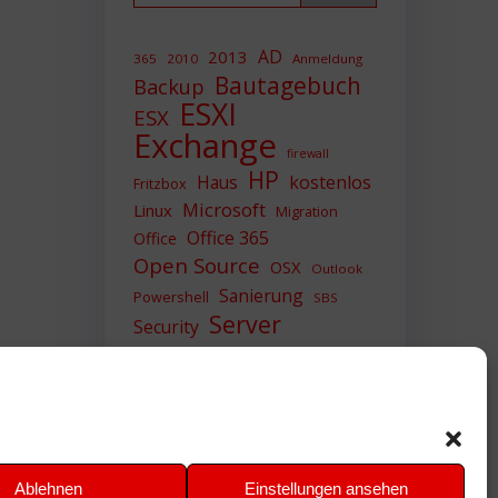
AD
2013
365
2010
Anmeldung
Bautagebuch
Backup
ESXI
ESX
Exchange
firewall
HP
Haus
kostenlos
Fritzbox
Microsoft
Linux
Migration
Office 365
Office
Open Source
OSX
Outlook
Sanierung
Powershell
SBS
Server
Security
Sicherheit
SIEM
Sicherung
Sophos
SSL
Ubuntu
Update
UTM
Upgrade
Veeam
VCSA
VCenter
VMWare
VPN
WAZUH
Ablehnen
Einstellungen ansehen