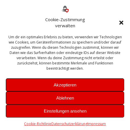
Backup
AD
2013
365
2010
Anmeldung
ESXI
Bautagebuch
ESX
Exchange
HP
Haus
Fritzbox
firewall
Cookie-Zustimmung
Microsoft
kostenlos
Linux
Office
Migration
verwalten
Open Source
Office 365
OSX
Powershell
Outlook
Server
Um dir ein optimales Erlebnis zu bieten, verwenden wir Technologien
Sicherheit
Sanierung
Security
SBS
wie Cookies, um Geräteinformationen zu speichern und/oder darauf
Sophos
SSL
Ubuntu
SIEM
Sicherung
zuzugreifen. Wenn du diesen Technologien zustimmst, können wir
Update
UTM
Veeam
Daten wie das Surfverhalten oder eindeutige IDs auf dieser Website
VCSA
Upgrade
VCenter
verarbeiten. Wenn du deine Zustimmung nicht erteilst oder
Windows
VMWare
VPN
WAZUH
zurückziehst, können bestimmte Merkmale und Funktionen
Zertifikat
beeinträchtigt werden.
Akzeptieren
Ablehnen
© 2026 Leibling.de. Erstellt mit WordPress und dem
Highlight
Einstellungen ansehen
Theme
Cookie-Richtlinie
Datenschutzerklärung
Impressum