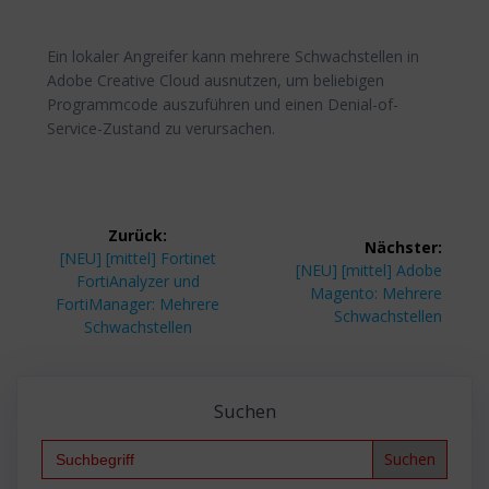
Ein lokaler Angreifer kann mehrere Schwachstellen in
Adobe Creative Cloud ausnutzen, um beliebigen
Programmcode auszuführen und einen Denial-of-
Service-Zustand zu verursachen.
Beitragsnavigation
Zurück:
Nächster:
Vorheriger
[NEU] [mittel] Fortinet
Nächster
[NEU] [mittel] Adobe
Beitrag:
FortiAnalyzer und
Beitrag:
Magento: Mehrere
FortiManager: Mehrere
Schwachstellen
Schwachstellen
Suchen
Search
for: