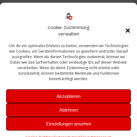
Backup
AD
2013
365
2010
Anmeldung
ESXI
Bautagebuch
ESX
Exchange
HP
Haus
Fritzbox
firewall
Cookie-Zustimmung
Microsoft
kostenlos
Linux
Office
Migration
verwalten
Open Source
Office 365
OSX
Powershell
Outlook
Server
Um dir ein optimales Erlebnis zu bieten, verwenden wir Technologien
Sicherheit
Sanierung
Security
SBS
wie Cookies, um Geräteinformationen zu speichern und/oder darauf
Sophos
SSL
Ubuntu
SIEM
Sicherung
zuzugreifen. Wenn du diesen Technologien zustimmst, können wir
Update
UTM
Veeam
Daten wie das Surfverhalten oder eindeutige IDs auf dieser Website
VCSA
Upgrade
VCenter
verarbeiten. Wenn du deine Zustimmung nicht erteilst oder
Windows
VMWare
VPN
WAZUH
zurückziehst, können bestimmte Merkmale und Funktionen
Zertifikat
beeinträchtigt werden.
Akzeptieren
Ablehnen
© 2026 Leibling.de. Erstellt mit WordPress und dem
Highlight
Einstellungen ansehen
Theme