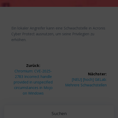
Ein lokaler Angreifer kann eine Schwachstelle in Acronis
Cyber Protect ausnutzen, um seine Privilegien zu
erhöhen.
Beitragsnavigation
Zurück:
Vorheriger
Chromium: CVE-2025-
Nächster:
Beitrag:
2783 Incorrect handle
Nächster
[NEU] [hoch] GitLab:
provided in unspecified
Beitrag:
Mehrere Schwachstellen
circumstances in Mojo
on Windows
Suchen