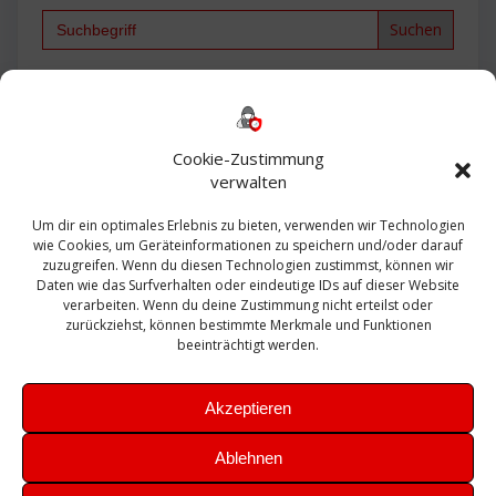
Search
for:
Backup
AD
2013
365
2010
Anmeldung
ESXI
Bautagebuch
ESX
Exchange
HP
Haus
Fritzbox
firewall
Cookie-Zustimmung
Microsoft
kostenlos
Linux
Office
Migration
verwalten
Open Source
Office 365
OSX
Powershell
Outlook
Server
Um dir ein optimales Erlebnis zu bieten, verwenden wir Technologien
Sicherheit
Sanierung
Security
SBS
wie Cookies, um Geräteinformationen zu speichern und/oder darauf
Sophos
SSL
Ubuntu
SIEM
Sicherung
zuzugreifen. Wenn du diesen Technologien zustimmst, können wir
Update
UTM
Veeam
Daten wie das Surfverhalten oder eindeutige IDs auf dieser Website
VCSA
Upgrade
VCenter
verarbeiten. Wenn du deine Zustimmung nicht erteilst oder
Windows
VMWare
VPN
WAZUH
zurückziehst, können bestimmte Merkmale und Funktionen
Zertifikat
beeinträchtigt werden.
Akzeptieren
Ablehnen
© 2026 Leibling.de. Erstellt mit WordPress und dem
Highlight