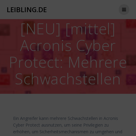
Zum
LEIBLING.DE
Inhalt
springen
[NEU] [mittel]
Acronis Cyber
Protect: Mehrere
Schwachstellen
Ein Angreifer kann mehrere Schwachstellen in Acronis
Cyber Protect ausnutzen, um seine Privilegien zu
erhöhen, um Sicherheitsmechanismen zu umgehen und