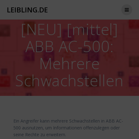
Zum
LEIBLING.DE
Inhalt
springen
[NEU] [mittel]
ABB AC-500:
Mehrere
Schwachstellen
Ein Angreifer kann mehrere Schwachstellen in ABB AC-
500 ausnutzen, um Informationen offenzulegen oder
seine Rechte zu erweitern.