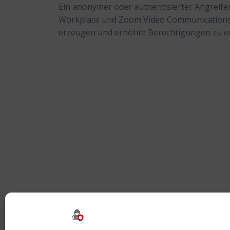
Ein anonymer oder authentisierter Angreif
Workplace und Zoom Video Communications 
erzeugen und erhöhte Berechtigungen zu e
Beitragsnavigation