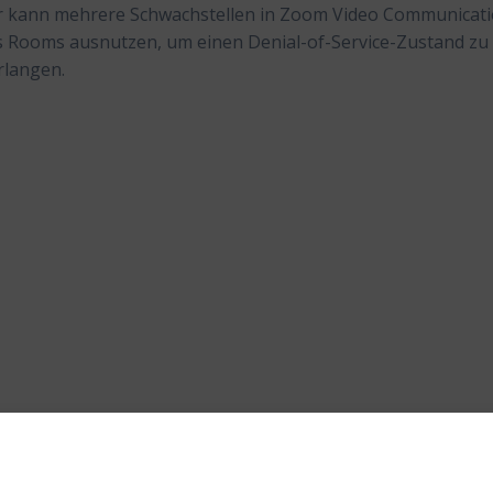
er kann mehrere Schwachstellen in Zoom Video Communicat
Rooms ausnutzen, um einen Denial-of-Service-Zustand zu
rlangen.