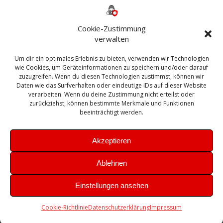
365
2010
Anmeldung
ESXI
Bautagebuch
ESX
Exchange
HP
Haus
Fritzbox
firewall
Cookie-Zustimmung
Microsoft
kostenlos
Linux
Office
Migration
verwalten
Open Source
Office 365
OSX
Powershell
Outlook
Server
Um dir ein optimales Erlebnis zu bieten, verwenden wir Technologien
Sicherheit
Sanierung
Security
SBS
wie Cookies, um Geräteinformationen zu speichern und/oder darauf
Sophos
SSL
Ubuntu
SIEM
Sicherung
zuzugreifen. Wenn du diesen Technologien zustimmst, können wir
Update
UTM
Veeam
Daten wie das Surfverhalten oder eindeutige IDs auf dieser Website
VCSA
Upgrade
VCenter
verarbeiten. Wenn du deine Zustimmung nicht erteilst oder
Windows
VMWare
VPN
WAZUH
zurückziehst, können bestimmte Merkmale und Funktionen
Zertifikat
beeinträchtigt werden.
Akzeptieren
Ablehnen
© 2026 Leibling.de. Erstellt mit WordPress und dem
Highlight
Einstellungen ansehen
Theme
Cookie-Richtlinie
Datenschutzerklärung
Impressum