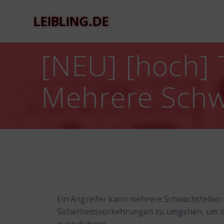
Zum
Inhalt
LEIBLING.DE
springen
[NEU] [hoch] 
Mehrere Schw
Ein Angreifer kann mehrere Schwachstellen
Sicherheitsvorkehrungen zu umgehen, um s