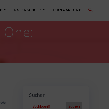
CH
DATENSCHUTZ
FERNWARTUNG
 One:
Suchen
code
Search
for: