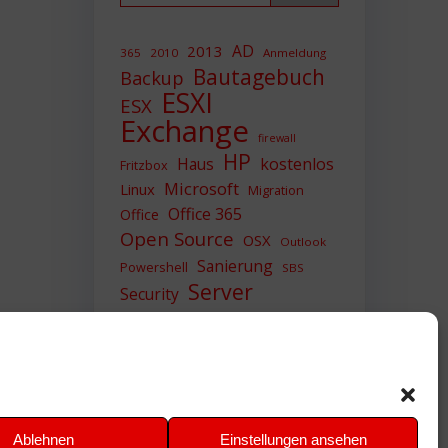
AD
2013
365
2010
Anmeldung
Bautagebuch
Backup
ESXI
ESX
Exchange
firewall
HP
Haus
kostenlos
Fritzbox
Microsoft
Linux
Migration
Office 365
Office
Open Source
OSX
Outlook
Sanierung
Powershell
SBS
Server
Security
Sicherheit
SIEM
Sicherung
Sophos
SSL
Ubuntu
Update
UTM
Upgrade
Veeam
VCSA
VCenter
VMWare
VPN
WAZUH
Ablehnen
Einstellungen ansehen