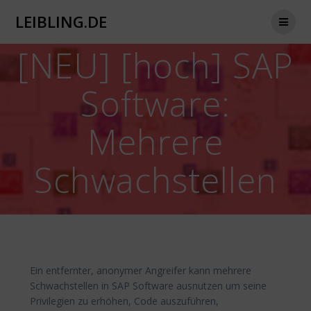
Zum
LEIBLING.DE
Inhalt
springen
[NEU] [hoch] SAP
Software:
Mehrere
Schwachstellen
Ein entfernter, anonymer Angreifer kann mehrere
Schwachstellen in SAP Software ausnutzen um seine
Privilegien zu erhöhen, Code auszuführen,