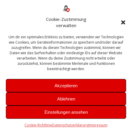
Backup
AD
2013
365
2010
Anmeldung
ESXI
Bautagebuch
ESX
Exchange
HP
Haus
Fritzbox
firewall
Cookie-Zustimmung
Microsoft
kostenlos
Linux
Office
Migration
verwalten
Open Source
Office 365
OSX
Powershell
Outlook
Server
Um dir ein optimales Erlebnis zu bieten, verwenden wir Technologien
Sicherheit
Sanierung
Security
SBS
wie Cookies, um Geräteinformationen zu speichern und/oder darauf
Sophos
SSL
Ubuntu
SIEM
Sicherung
zuzugreifen. Wenn du diesen Technologien zustimmst, können wir
Update
UTM
Veeam
Daten wie das Surfverhalten oder eindeutige IDs auf dieser Website
VCSA
Upgrade
VCenter
verarbeiten. Wenn du deine Zustimmung nicht erteilst oder
Windows
VMWare
VPN
WAZUH
zurückziehst, können bestimmte Merkmale und Funktionen
Zertifikat
beeinträchtigt werden.
Akzeptieren
Ablehnen
© 2026 Leibling.de. Erstellt mit WordPress und dem
Highlight
Einstellungen ansehen
Theme
Cookie-Richtlinie
Datenschutzerklärung
Impressum