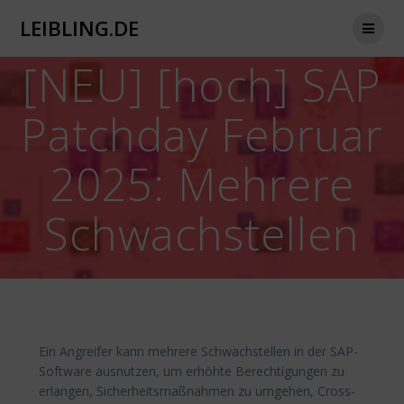
Zum
LEIBLING.DE
Inhalt
springen
[NEU] [hoch] SAP
Patchday Februar
2025: Mehrere
Schwachstellen
Ein Angreifer kann mehrere Schwachstellen in der SAP-
Software ausnutzen, um erhöhte Berechtigungen zu
erlangen, Sicherheitsmaßnahmen zu umgehen, Cross-