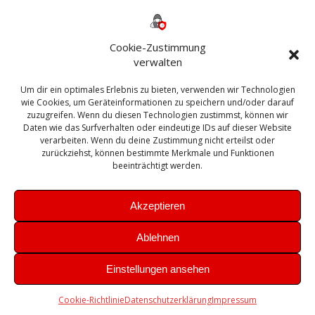
Backup
AD
2013
365
2010
Anmeldung
ESXI
Bautagebuch
ESX
Exchange
HP
Haus
Fritzbox
firewall
Cookie-Zustimmung
Microsoft
kostenlos
Linux
Office
Migration
verwalten
Open Source
Office 365
OSX
Powershell
Outlook
Server
Um dir ein optimales Erlebnis zu bieten, verwenden wir Technologien
Sicherheit
Sanierung
Security
SBS
wie Cookies, um Geräteinformationen zu speichern und/oder darauf
Sophos
SSL
Ubuntu
SIEM
Sicherung
zuzugreifen. Wenn du diesen Technologien zustimmst, können wir
Update
UTM
Veeam
Daten wie das Surfverhalten oder eindeutige IDs auf dieser Website
VCSA
Upgrade
VCenter
verarbeiten. Wenn du deine Zustimmung nicht erteilst oder
Windows
VMWare
VPN
WAZUH
zurückziehst, können bestimmte Merkmale und Funktionen
Zertifikat
beeinträchtigt werden.
Akzeptieren
Ablehnen
© 2026 Leibling.de. Erstellt mit WordPress und dem
Highlight
Einstellungen ansehen
Theme
Cookie-Richtlinie
Datenschutzerklärung
Impressum