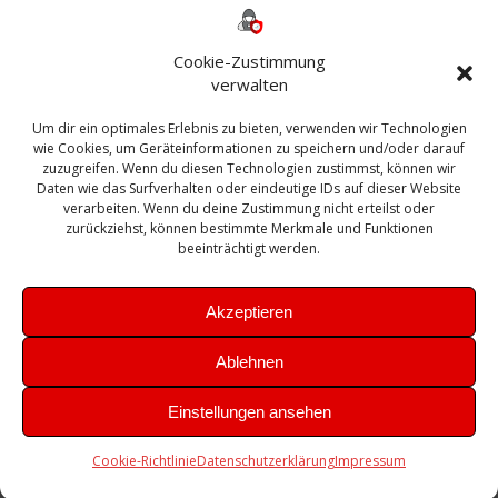
ESXI
Bautagebuch
ESX
Exchange
HP
Haus
Fritzbox
firewall
Cookie-Zustimmung
Microsoft
kostenlos
Linux
Office
Migration
verwalten
Open Source
Office 365
OSX
Powershell
Outlook
Server
Um dir ein optimales Erlebnis zu bieten, verwenden wir Technologien
Sicherheit
Sanierung
Security
SBS
wie Cookies, um Geräteinformationen zu speichern und/oder darauf
Sophos
SSL
Ubuntu
SIEM
Sicherung
zuzugreifen. Wenn du diesen Technologien zustimmst, können wir
Update
UTM
Veeam
Daten wie das Surfverhalten oder eindeutige IDs auf dieser Website
VCSA
Upgrade
VCenter
verarbeiten. Wenn du deine Zustimmung nicht erteilst oder
Windows
VMWare
VPN
WAZUH
zurückziehst, können bestimmte Merkmale und Funktionen
Zertifikat
beeinträchtigt werden.
Akzeptieren
Ablehnen
© 2026 Leibling.de. Erstellt mit WordPress und dem
Highlight
Einstellungen ansehen
Theme
Cookie-Richtlinie
Datenschutzerklärung
Impressum