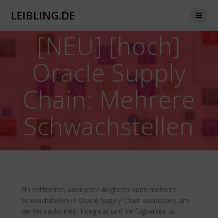
Zum
LEIBLING.DE
Inhalt
springen
[NEU] [hoch]
Oracle Supply
Chain: Mehrere
Schwachstellen
Ein entfernter, anonymer Angreifer kann mehrere
Schwachstellen in Oracle Supply Chain ausnutzen, um
die Vertraulichkeit, Integrität und Verfügbarkeit zu