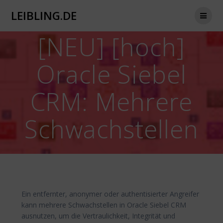
Zum
LEIBLING.DE
Inhalt
springen
[NEU] [hoch]
Oracle Siebel
CRM: Mehrere
Schwachstellen
Ein entfernter, anonymer oder authentisierter Angreifer
kann mehrere Schwachstellen in Oracle Siebel CRM
ausnutzen, um die Vertraulichkeit, Integrität und