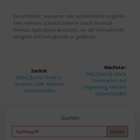
Ein entfernter, anonymer oder authentisierter Angreifer
kann mehrere Schwachstellen in Oracle Financial
Services Applications ausnutzen, um die Vertraulichkeit,
Integrität und Verfügbarkeit zu gefährden.
Beitragsnavigation
Nächster:
Zurück:
Nächster
[NEU] [hoch] Oracle
Vorheriger
[NEU] [hoch] Oracle E-
Beitrag:
Construction and
Beitrag:
Business Suite: Mehrere
Engineering: Mehrere
Schwachstellen
Schwachstellen
Suchen
Search
for: