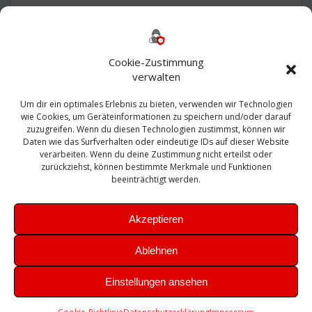
Backup
AD
2013
365
2010
Anmeldung
ESXI
Bautagebuch
ESX
Exchange
HP
Haus
Fritzbox
firewall
Cookie-Zustimmung
Microsoft
kostenlos
Linux
Office
Migration
verwalten
Open Source
Office 365
OSX
Powershell
Outlook
Server
Um dir ein optimales Erlebnis zu bieten, verwenden wir Technologien
Sicherheit
Sanierung
Security
SBS
wie Cookies, um Geräteinformationen zu speichern und/oder darauf
Sophos
SSL
Ubuntu
SIEM
Sicherung
zuzugreifen. Wenn du diesen Technologien zustimmst, können wir
Update
UTM
Veeam
Daten wie das Surfverhalten oder eindeutige IDs auf dieser Website
VCSA
Upgrade
VCenter
verarbeiten. Wenn du deine Zustimmung nicht erteilst oder
Windows
VMWare
VPN
WAZUH
zurückziehst, können bestimmte Merkmale und Funktionen
Zertifikat
beeinträchtigt werden.
Akzeptieren
Ablehnen
© 2026 Leibling.de. Erstellt mit WordPress und dem
Highlight
Einstellungen ansehen
Theme