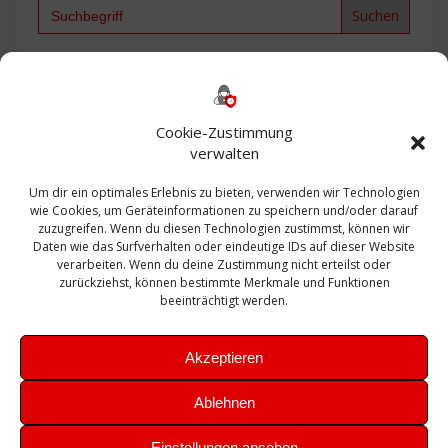
Search
for:
Backup
AD
2013
365
2010
Anmeldung
ESXI
Bautagebuch
ESX
Exchange
HP
Haus
Fritzbox
firewall
Cookie-Zustimmung
Microsoft
kostenlos
Linux
Office
Migration
verwalten
Open Source
Office 365
OSX
Powershell
Outlook
Server
Um dir ein optimales Erlebnis zu bieten, verwenden wir Technologien
Sicherheit
Sanierung
Security
SBS
wie Cookies, um Geräteinformationen zu speichern und/oder darauf
Sophos
SSL
Ubuntu
SIEM
Sicherung
zuzugreifen. Wenn du diesen Technologien zustimmst, können wir
Update
UTM
Veeam
Daten wie das Surfverhalten oder eindeutige IDs auf dieser Website
VCSA
Upgrade
VCenter
verarbeiten. Wenn du deine Zustimmung nicht erteilst oder
Windows
VMWare
VPN
WAZUH
zurückziehst, können bestimmte Merkmale und Funktionen
Zertifikat
beeinträchtigt werden.
Akzeptieren
Ablehnen
© 2026 Leibling.de. Erstellt mit WordPress und dem
Highlight
Einstellungen ansehen