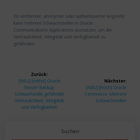
Ein entfernter, anonymer oder authentisierter Angreifer
kann mehrere Schwachstellen in Oracle
Communications Applications ausnutzen, um die
Vertraulichkeit, Integrität und Verfügbarkeit zu
gefährden.
Beitragsnavigation
Zurück:
Vorheriger
[NEU] [mittel] Oracle
Nächster:
Beitrag:
Nächster
Secure Backup:
[NEU] [hoch] Oracle
Beitrag:
Schwachstelle gefährdet
Commerce: Mehrere
Vertraulichkeit, Integrität
Schwachstellen
und Verfügbarkeit
Suchen