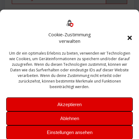
Backup
AD
2013
365
2010
Anmeldung
ESXI
Bautagebuch
ESX
Exchange
HP
Haus
Fritzbox
firewall
Cookie-Zustimmung
Microsoft
kostenlos
Linux
Office
Migration
verwalten
Open Source
Office 365
OSX
Powershell
Outlook
Server
Um dir ein optimales Erlebnis zu bieten, verwenden wir Technologien
Sicherheit
Sanierung
Security
SBS
wie Cookies, um Geräteinformationen zu speichern und/oder darauf
Sophos
SSL
Ubuntu
SIEM
Sicherung
zuzugreifen. Wenn du diesen Technologien zustimmst, können wir
Update
UTM
Veeam
Daten wie das Surfverhalten oder eindeutige IDs auf dieser Website
VCSA
Upgrade
VCenter
verarbeiten. Wenn du deine Zustimmung nicht erteilst oder
Windows
VMWare
VPN
WAZUH
zurückziehst, können bestimmte Merkmale und Funktionen
Zertifikat
beeinträchtigt werden.
Akzeptieren
Ablehnen
© 2026 Leibling.de. Erstellt mit WordPress und dem
Highlight
Einstellungen ansehen
Theme