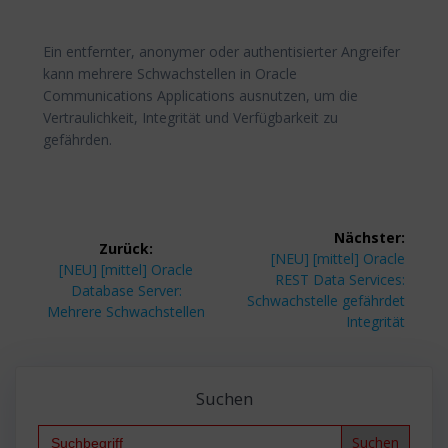
Ein entfernter, anonymer oder authentisierter Angreifer
kann mehrere Schwachstellen in Oracle
Communications Applications ausnutzen, um die
Vertraulichkeit, Integrität und Verfügbarkeit zu
gefährden.
Beitragsnavigation
Nächster:
Zurück:
Nächster
[NEU] [mittel] Oracle
Vorheriger
[NEU] [mittel] Oracle
Beitrag:
REST Data Services:
Beitrag:
Database Server:
Schwachstelle gefährdet
Mehrere Schwachstellen
Integrität
Suchen
Search
for: