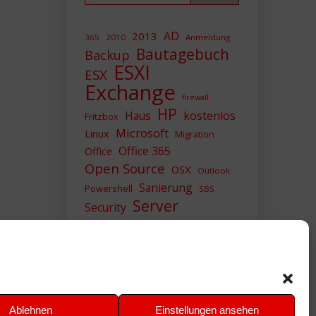
AD
2013
365
2010
Anmeldung
Bautagebuch
Backup
ESXI
ESX
Exchange
firewall
HP
Haus
kostenlos
Fritzbox
Microsoft
Linux
Migration
Office 365
Office
Open Source
OSX
Outlook
Sanierung
Powershell
SBS
Server
Security
Sicherheit
SIEM
Sicherung
Sophos
SSL
Ubuntu
Update
UTM
Upgrade
Veeam
VCSA
VCenter
VMWare
VPN
WAZUH
Ablehnen
Einstellungen ansehen