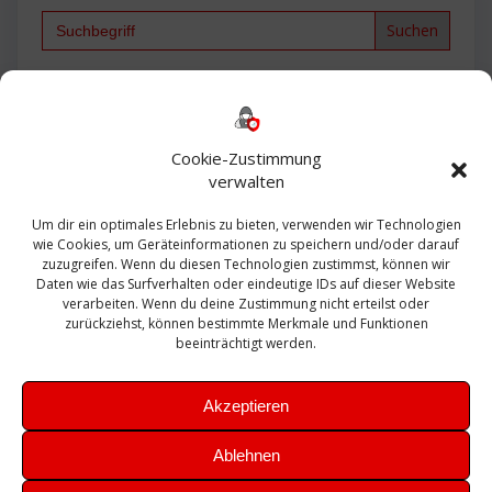
Search
for:
Backup
AD
2013
365
2010
Anmeldung
ESXI
Bautagebuch
ESX
Exchange
HP
Haus
Fritzbox
firewall
Cookie-Zustimmung
Microsoft
kostenlos
Linux
Office
Migration
verwalten
Open Source
Office 365
OSX
Powershell
Outlook
Server
Um dir ein optimales Erlebnis zu bieten, verwenden wir Technologien
Sicherheit
Sanierung
Security
SBS
wie Cookies, um Geräteinformationen zu speichern und/oder darauf
Sophos
SSL
Ubuntu
SIEM
Sicherung
zuzugreifen. Wenn du diesen Technologien zustimmst, können wir
Update
UTM
Veeam
Daten wie das Surfverhalten oder eindeutige IDs auf dieser Website
VCSA
Upgrade
VCenter
verarbeiten. Wenn du deine Zustimmung nicht erteilst oder
Windows
VMWare
VPN
WAZUH
zurückziehst, können bestimmte Merkmale und Funktionen
Zertifikat
beeinträchtigt werden.
Akzeptieren
Ablehnen