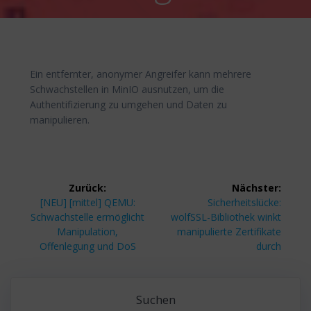
Ein entfernter, anonymer Angreifer kann mehrere
Schwachstellen in MinIO ausnutzen, um die
Authentifizierung zu umgehen und Daten zu
manipulieren.
Beitragsnavigation
Zurück:
Nächster:
Vorheriger
Nächster
[NEU] [mittel] QEMU:
Sicherheitslücke:
Beitrag:
Beitrag:
Schwachstelle ermöglicht
wolfSSL-Bibliothek winkt
Manipulation,
manipulierte Zertifikate
Offenlegung und DoS
durch
Suchen