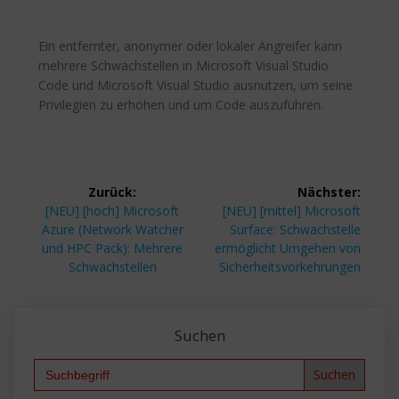
Ein entfernter, anonymer oder lokaler Angreifer kann
mehrere Schwachstellen in Microsoft Visual Studio
Code und Microsoft Visual Studio ausnutzen, um seine
Privilegien zu erhöhen und um Code auszuführen.
Beitragsnavigation
Zurück:
Nächster:
Vorheriger
Nächster
[NEU] [hoch] Microsoft
[NEU] [mittel] Microsoft
Beitrag:
Beitrag:
Azure (Network Watcher
Surface: Schwachstelle
und HPC Pack): Mehrere
ermöglicht Umgehen von
Schwachstellen
Sicherheitsvorkehrungen
Suchen
Search
for: