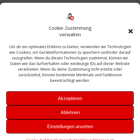
Backup
AD
2013
365
2010
Anmeldung
ESXI
Bautagebuch
ESX
Exchange
HP
Haus
Fritzbox
firewall
Cookie-Zustimmung
Microsoft
kostenlos
Linux
Office
Migration
verwalten
Open Source
Office 365
OSX
Powershell
Outlook
Server
Um dir ein optimales Erlebnis zu bieten, verwenden wir Technologien
Sicherheit
Sanierung
Security
SBS
wie Cookies, um Geräteinformationen zu speichern und/oder darauf
Sophos
SSL
Ubuntu
SIEM
Sicherung
zuzugreifen. Wenn du diesen Technologien zustimmst, können wir
Update
UTM
Veeam
Daten wie das Surfverhalten oder eindeutige IDs auf dieser Website
VCSA
Upgrade
VCenter
verarbeiten. Wenn du deine Zustimmung nicht erteilst oder
Windows
VMWare
VPN
WAZUH
zurückziehst, können bestimmte Merkmale und Funktionen
Zertifikat
beeinträchtigt werden.
Akzeptieren
Ablehnen
© 2026 Leibling.de. Erstellt mit WordPress und dem
Highlight
Einstellungen ansehen
Theme