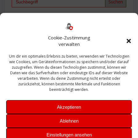
for:
Backup
AD
2013
365
2010
Anmeldung
ESXI
Bautagebuch
ESX
Exchange
HP
Haus
Fritzbox
firewall
Cookie-Zustimmung
Microsoft
kostenlos
Linux
Office
Migration
verwalten
Open Source
Office 365
OSX
Powershell
Outlook
Server
Um dir ein optimales Erlebnis zu bieten, verwenden wir Technologien
Sicherheit
Sanierung
Security
SBS
wie Cookies, um Geräteinformationen zu speichern und/oder darauf
Sophos
SSL
Ubuntu
SIEM
Sicherung
zuzugreifen. Wenn du diesen Technologien zustimmst, können wir
Update
UTM
Veeam
Daten wie das Surfverhalten oder eindeutige IDs auf dieser Website
VCSA
Upgrade
VCenter
verarbeiten. Wenn du deine Zustimmung nicht erteilst oder
Windows
VMWare
VPN
WAZUH
zurückziehst, können bestimmte Merkmale und Funktionen
Zertifikat
beeinträchtigt werden.
Akzeptieren
Ablehnen
© 2026 Leibling.de. Erstellt mit WordPress und dem
Highlight
Einstellungen ansehen
Theme