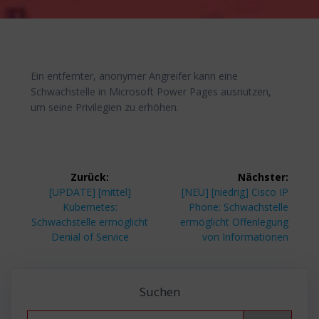
Ein entfernter, anonymer Angreifer kann eine
Schwachstelle in Microsoft Power Pages ausnutzen,
um seine Privilegien zu erhöhen.
Beitragsnavigation
Zurück:
Nächster:
Vorheriger
Nächster
[UPDATE] [mittel]
[NEU] [niedrig] Cisco IP
Beitrag:
Beitrag:
Kubernetes:
Phone: Schwachstelle
Schwachstelle ermöglicht
ermöglicht Offenlegung
Denial of Service
von Informationen
Suchen
Search