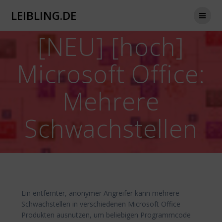
Zum
LEIBLING.DE
Inhalt
springen
[NEU] [hoch]
Microsoft Office:
Mehrere
Schwachstellen
Ein entfernter, anonymer Angreifer kann mehrere
Schwachstellen in verschiedenen Microsoft Office
Produkten ausnutzen, um beliebigen Programmcode