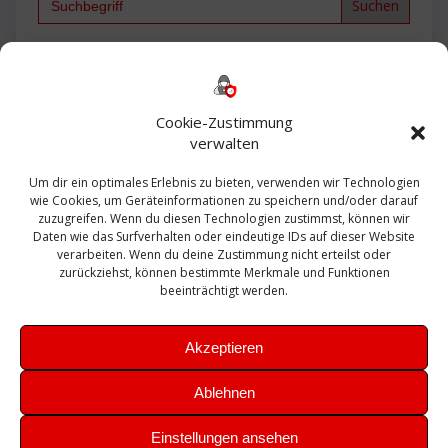
for:
Backup
AD
2013
365
2010
Anmeldung
ESXI
Bautagebuch
ESX
Exchange
HP
Haus
Fritzbox
firewall
Cookie-Zustimmung
Microsoft
kostenlos
Linux
Office
Migration
verwalten
Open Source
Office 365
OSX
Powershell
Outlook
Server
Um dir ein optimales Erlebnis zu bieten, verwenden wir Technologien
Sicherheit
Sanierung
Security
SBS
wie Cookies, um Geräteinformationen zu speichern und/oder darauf
Sophos
SSL
Ubuntu
SIEM
Sicherung
zuzugreifen. Wenn du diesen Technologien zustimmst, können wir
Update
UTM
Veeam
Daten wie das Surfverhalten oder eindeutige IDs auf dieser Website
VCSA
Upgrade
VCenter
verarbeiten. Wenn du deine Zustimmung nicht erteilst oder
Windows
VMWare
VPN
WAZUH
zurückziehst, können bestimmte Merkmale und Funktionen
Zertifikat
beeinträchtigt werden.
Akzeptieren
Ablehnen
© 2026 Leibling.de. Erstellt mit WordPress und dem
Highlight
Einstellungen ansehen
Theme