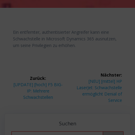
Ein entfernter, authentisierter Angreifer kann eine
Schwachstelle in Microsoft Dynamics 365 ausnutzen,
um seine Privilegien zu erhöhen.
Beitragsnavigation
Nächster:
Zurück:
Nächster
[NEU] [mittel] HP
Vorheriger
[UPDATE] [hoch] F5 BIG-
Beitrag:
LaserJet: Schwachstelle
Beitrag:
IP: Mehrere
ermöglicht Denial of
Schwachstellen
Service
Suchen
Search