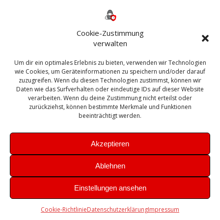
Backup
AD
2013
365
2010
Anmeldung
ESXI
Bautagebuch
ESX
Exchange
HP
Haus
Fritzbox
firewall
Cookie-Zustimmung
Microsoft
kostenlos
Linux
Office
Migration
verwalten
Open Source
Office 365
OSX
Powershell
Outlook
Server
Um dir ein optimales Erlebnis zu bieten, verwenden wir Technologien
Sicherheit
Sanierung
Security
SBS
wie Cookies, um Geräteinformationen zu speichern und/oder darauf
Sophos
SSL
Ubuntu
SIEM
Sicherung
zuzugreifen. Wenn du diesen Technologien zustimmst, können wir
Update
UTM
Veeam
Daten wie das Surfverhalten oder eindeutige IDs auf dieser Website
VCSA
Upgrade
VCenter
verarbeiten. Wenn du deine Zustimmung nicht erteilst oder
Windows
VMWare
VPN
WAZUH
zurückziehst, können bestimmte Merkmale und Funktionen
Zertifikat
beeinträchtigt werden.
Akzeptieren
Ablehnen
© 2026 Leibling.de. Erstellt mit WordPress und dem
Highlight
Einstellungen ansehen
Theme
Cookie-Richtlinie
Datenschutzerklärung
Impressum