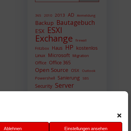
AD
2013
365
2010
Anmeldung
Bautagebuch
Backup
ESXI
ESX
Exchange
firewall
HP
Haus
kostenlos
Fritzbox
Microsoft
Linux
Migration
Office 365
Office
Open Source
OSX
Outlook
Sanierung
Powershell
SBS
Server
Security
Sicherheit
SIEM
Sicherung
Sophos
SSL
Ubuntu
Update
UTM
Upgrade
Veeam
VCSA
VCenter
VMWare
VPN
WAZUH
Ablehnen
Einstellungen ansehen