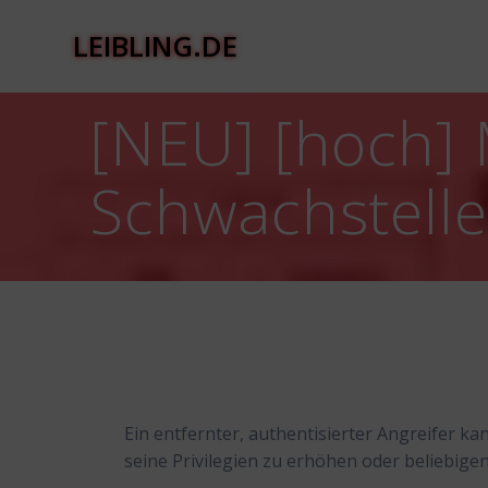
Zum
Inhalt
LEIBLING.DE
springen
[NEU] [hoch] 
Schwachstell
Ein entfernter, authentisierter Angreifer 
seine Privilegien zu erhöhen oder beliebig