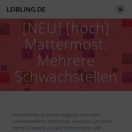
Zum
LEIBLING.DE
Inhalt
springen
[NEU] [hoch]
Mattermost:
Mehrere
Schwachstellen
Ein entfernter, anonymer Angreifer kann diese
Schwachstellen in Mattermost ausnutzen, um einen
Denial-of-Service-Zustand herbeizuführen und