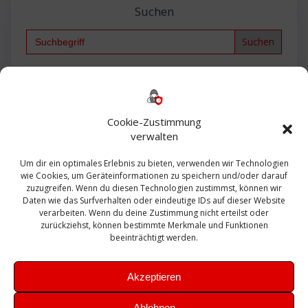
Suchen
Search
for:
Backup
AD
2013
365
2010
Anmeldung
ESXI
Bautagebuch
ESX
Exchange
HP
Haus
Fritzbox
firewall
Cookie-Zustimmung
Microsoft
kostenlos
Linux
Office
Migration
verwalten
Open Source
Office 365
OSX
Powershell
Outlook
Server
Um dir ein optimales Erlebnis zu bieten, verwenden wir Technologien
Sicherheit
Sanierung
Security
SBS
wie Cookies, um Geräteinformationen zu speichern und/oder darauf
Sophos
SSL
Ubuntu
SIEM
Sicherung
zuzugreifen. Wenn du diesen Technologien zustimmst, können wir
Update
UTM
Veeam
Daten wie das Surfverhalten oder eindeutige IDs auf dieser Website
VCSA
Upgrade
VCenter
verarbeiten. Wenn du deine Zustimmung nicht erteilst oder
Windows
VMWare
VPN
WAZUH
zurückziehst, können bestimmte Merkmale und Funktionen
Zertifikat
beeinträchtigt werden.
Akzeptieren
Ablehnen