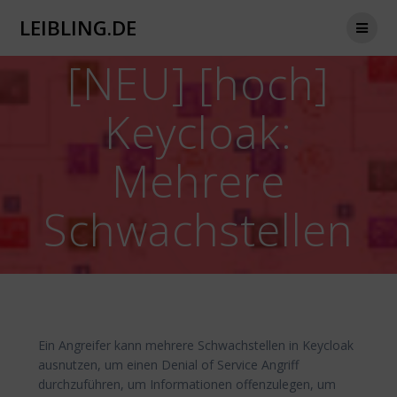
Zum
LEIBLING.DE
Inhalt
springen
[NEU] [hoch]
Keycloak:
Mehrere
Schwachstellen
Ein Angreifer kann mehrere Schwachstellen in Keycloak
ausnutzen, um einen Denial of Service Angriff
durchzuführen, um Informationen offenzulegen, um