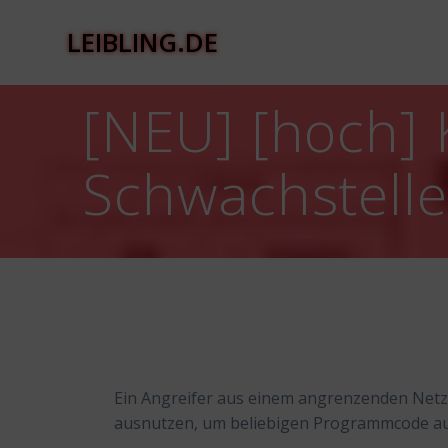
Zum
Inhalt
LEIBLING.DE
springen
[NEU] [hoch]
Schwachstell
Ein Angreifer aus einem angrenzenden Net
ausnutzen, um beliebigen Programmcode au