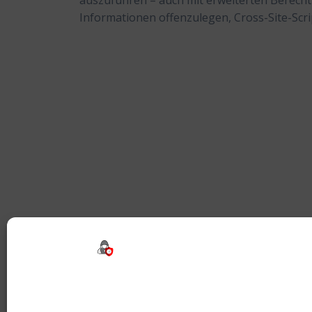
auszuführen – auch mit erweiterten Berech
Informationen offenzulegen, Cross-Site-Scr
Beitragsnavigation