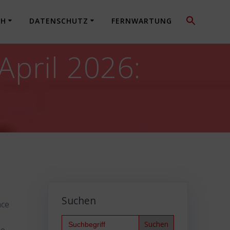
CH
DATENSCHUTZ
FERNWARTUNG
April 2026:
Suchen
ace
Search
for: