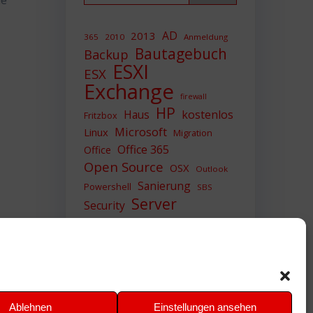
he
AD
2013
365
2010
Anmeldung
Bautagebuch
Backup
ESXI
ESX
Exchange
firewall
HP
Haus
kostenlos
Fritzbox
Microsoft
Linux
Migration
Office 365
Office
Open Source
OSX
Outlook
Sanierung
Powershell
SBS
Server
Security
Sicherheit
SIEM
Sicherung
Sophos
SSL
Ubuntu
Update
UTM
Upgrade
Veeam
VCSA
VCenter
VMWare
VPN
WAZUH
Ablehnen
Einstellungen ansehen