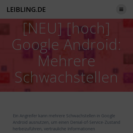
Zum
LEIBLING.DE
Inhalt
springen
[NEU] [hoch]
Google Android:
Mehrere
Schwachstellen
Ein Angreifer kann mehrere Schwachstellen in Google
Android ausnutzen, um einen Denial-of-Service-Zustand
herbeizuführen, vertrauliche Informationen