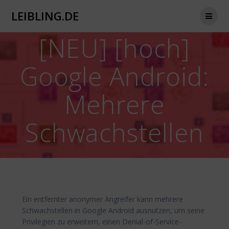
Zum
LEIBLING.DE
Inhalt
springen
[NEU] [hoch]
Google Android:
Mehrere
Schwachstellen
Ein entfernter anonymer Angreifer kann mehrere
Schwachstellen in Google Android ausnutzen, um seine
Privilegien zu erweitern, einen Denial-of-Service-