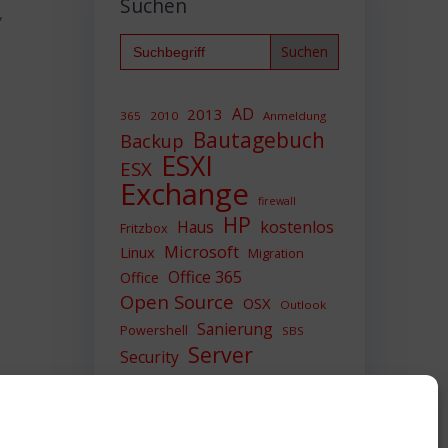
Suchen
,
Search
for:
AD
2013
365
2010
Anmeldung
Bautagebuch
Backup
ESXI
ESX
Exchange
firewall
HP
Haus
kostenlos
Fritzbox
Microsoft
Linux
Migration
Office 365
Office
Open Source
OSX
Outlook
Sanierung
Powershell
SBS
Server
Security
Sicherheit
SIEM
Sicherung
Sophos
SSL
Ubuntu
Update
UTM
Upgrade