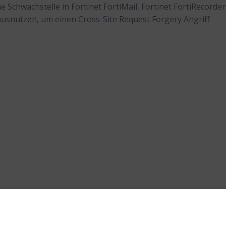
 Schwachstelle in Fortinet FortiMail, Fortinet FortiRecorder
 ausnutzen, um einen Cross-Site Request Forgery Angriff