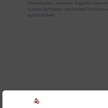
Ein entfernter, anonymer Angreifer kann eine
Fortinet FortiSwitch und Fortinet FortiVoice
durchzuführen.
Beitragsnavigation