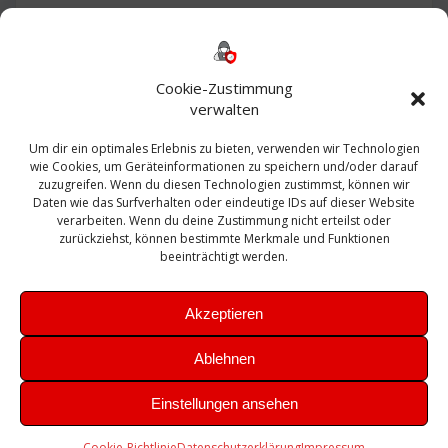
Backup
AD
2013
365
2010
Anmeldung
ESXI
Bautagebuch
ESX
Exchange
HP
Haus
Fritzbox
firewall
Cookie-Zustimmung
Microsoft
kostenlos
Linux
Office
Migration
verwalten
Open Source
Office 365
OSX
Powershell
Outlook
Server
Um dir ein optimales Erlebnis zu bieten, verwenden wir Technologien
Sicherheit
Sanierung
Security
SBS
wie Cookies, um Geräteinformationen zu speichern und/oder darauf
Sophos
SSL
Ubuntu
SIEM
Sicherung
zuzugreifen. Wenn du diesen Technologien zustimmst, können wir
Update
UTM
Veeam
Daten wie das Surfverhalten oder eindeutige IDs auf dieser Website
VCSA
Upgrade
VCenter
verarbeiten. Wenn du deine Zustimmung nicht erteilst oder
Windows
VMWare
VPN
WAZUH
zurückziehst, können bestimmte Merkmale und Funktionen
Zertifikat
beeinträchtigt werden.
Akzeptieren
Ablehnen
© 2026 Leibling.de. Erstellt mit WordPress und dem
Highlight
Einstellungen ansehen
Theme
Cookie-Richtlinie
Datenschutzerklärung
Impressum