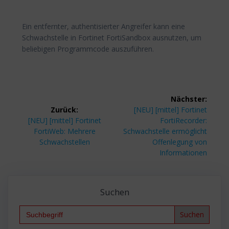
Ein entfernter, authentisierter Angreifer kann eine
Schwachstelle in Fortinet FortiSandbox ausnutzen, um
beliebigen Programmcode auszuführen.
Beitragsnavigation
Nächster:
Nächster
Zurück:
[NEU] [mittel] Fortinet
Vorheriger
Beitrag:
[NEU] [mittel] Fortinet
FortiRecorder:
Beitrag:
FortiWeb: Mehrere
Schwachstelle ermöglicht
Schwachstellen
Offenlegung von
Informationen
Suchen
Search
for: