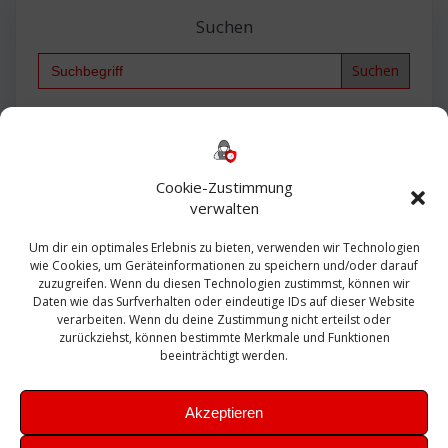
Suchen
Search
for:
Backup
AD
2013
365
2010
Anmeldung
ESXI
Bautagebuch
ESX
Exchange
HP
Haus
Fritzbox
firewall
Cookie-Zustimmung
Microsoft
kostenlos
Linux
Office
Migration
verwalten
Open Source
Office 365
OSX
Powershell
Outlook
Server
Um dir ein optimales Erlebnis zu bieten, verwenden wir Technologien
Sicherheit
Sanierung
Security
SBS
wie Cookies, um Geräteinformationen zu speichern und/oder darauf
Sophos
SSL
Ubuntu
SIEM
Sicherung
zuzugreifen. Wenn du diesen Technologien zustimmst, können wir
Update
UTM
Veeam
Daten wie das Surfverhalten oder eindeutige IDs auf dieser Website
VCSA
Upgrade
VCenter
verarbeiten. Wenn du deine Zustimmung nicht erteilst oder
Windows
VMWare
VPN
WAZUH
zurückziehst, können bestimmte Merkmale und Funktionen
Zertifikat
beeinträchtigt werden.
Akzeptieren