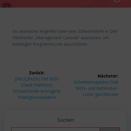
Ein anonymer Angreifer kann eine Schwachstelle in Dell
NetWorker „Management Console“ ausnutzen, um
beliebigen Programmcode auszuführen.
Beitragsnavigation
Zurück:
Nächster:
Vorheriger
[NEU] [hoch] Dell BIOS
Nächster
Sicherheitsupdates Dell:
Beitrag:
(Client Platform):
Beitrag:
BIOS- und NetWorker-
Schwachstelle ermöglicht
Lücke geschlossen
Privilegieneskalation
Suchen
Search