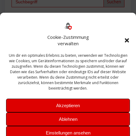
for:
Backup
AD
2013
365
2010
Anmeldung
ESXI
Bautagebuch
ESX
Exchange
HP
Haus
Fritzbox
firewall
Cookie-Zustimmung
Microsoft
kostenlos
Linux
Office
Migration
verwalten
Open Source
Office 365
OSX
Powershell
Outlook
Server
Um dir ein optimales Erlebnis zu bieten, verwenden wir Technologien
Sicherheit
Sanierung
Security
SBS
wie Cookies, um Geräteinformationen zu speichern und/oder darauf
Sophos
SSL
Ubuntu
SIEM
Sicherung
zuzugreifen. Wenn du diesen Technologien zustimmst, können wir
Update
UTM
Veeam
Daten wie das Surfverhalten oder eindeutige IDs auf dieser Website
VCSA
Upgrade
VCenter
verarbeiten. Wenn du deine Zustimmung nicht erteilst oder
Windows
VMWare
VPN
WAZUH
zurückziehst, können bestimmte Merkmale und Funktionen
Zertifikat
beeinträchtigt werden.
Akzeptieren
Ablehnen
© 2026 Leibling.de. Erstellt mit WordPress und dem
Highlight
Einstellungen ansehen
Theme