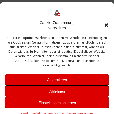
Backup
AD
2013
365
2010
Anmeldung
ESXI
Bautagebuch
ESX
Exchange
HP
Haus
Fritzbox
firewall
Cookie-Zustimmung
Microsoft
kostenlos
Linux
Office
Migration
verwalten
Open Source
Office 365
OSX
Powershell
Outlook
Server
Um dir ein optimales Erlebnis zu bieten, verwenden wir Technologien
Sicherheit
Sanierung
Security
SBS
wie Cookies, um Geräteinformationen zu speichern und/oder darauf
Sophos
SSL
Ubuntu
SIEM
Sicherung
zuzugreifen. Wenn du diesen Technologien zustimmst, können wir
Update
UTM
Veeam
Daten wie das Surfverhalten oder eindeutige IDs auf dieser Website
VCSA
Upgrade
VCenter
verarbeiten. Wenn du deine Zustimmung nicht erteilst oder
Windows
VMWare
VPN
WAZUH
zurückziehst, können bestimmte Merkmale und Funktionen
Zertifikat
beeinträchtigt werden.
Akzeptieren
Ablehnen
© 2026 Leibling.de. Erstellt mit WordPress und dem
Highlight
Einstellungen ansehen
Theme
Cookie-Richtlinie
Datenschutzerklärung
Impressum