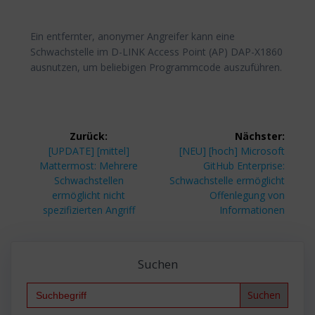
Ein entfernter, anonymer Angreifer kann eine
Schwachstelle im D-LINK Access Point (AP) DAP-X1860
ausnutzen, um beliebigen Programmcode auszuführen.
Beitragsnavigation
Zurück:
Nächster:
Vorheriger
Nächster
[UPDATE] [mittel]
[NEU] [hoch] Microsoft
Beitrag:
Beitrag:
Mattermost: Mehrere
GitHub Enterprise:
Schwachstellen
Schwachstelle ermöglicht
ermöglicht nicht
Offenlegung von
spezifizierten Angriff
Informationen
Suchen
Search
for: