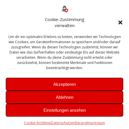
Backup
AD
2013
365
2010
Anmeldung
ESXI
Bautagebuch
ESX
Exchange
HP
Haus
Fritzbox
firewall
Cookie-Zustimmung
Microsoft
kostenlos
Linux
Office
Migration
verwalten
Open Source
Office 365
OSX
Powershell
Outlook
Server
Um dir ein optimales Erlebnis zu bieten, verwenden wir Technologien
Sicherheit
Sanierung
Security
SBS
wie Cookies, um Geräteinformationen zu speichern und/oder darauf
Sophos
SSL
Ubuntu
SIEM
Sicherung
zuzugreifen. Wenn du diesen Technologien zustimmst, können wir
Update
UTM
Veeam
Daten wie das Surfverhalten oder eindeutige IDs auf dieser Website
VCSA
Upgrade
VCenter
verarbeiten. Wenn du deine Zustimmung nicht erteilst oder
Windows
VMWare
VPN
WAZUH
zurückziehst, können bestimmte Merkmale und Funktionen
Zertifikat
beeinträchtigt werden.
Akzeptieren
Ablehnen
© 2026 Leibling.de. Erstellt mit WordPress und dem
Highlight
Einstellungen ansehen
Theme
Cookie-Richtlinie
Datenschutzerklärung
Impressum