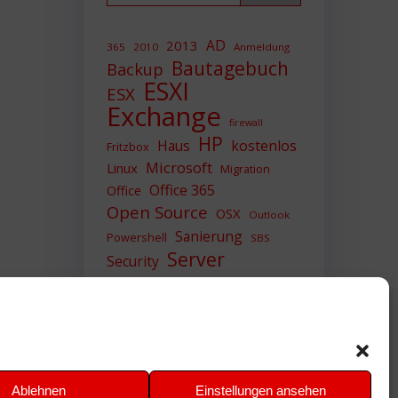
AD
2013
365
2010
Anmeldung
Bautagebuch
Backup
ESXI
ESX
Exchange
firewall
HP
Haus
kostenlos
Fritzbox
Microsoft
Linux
Migration
Office 365
Office
Open Source
OSX
Outlook
Sanierung
Powershell
SBS
Server
Security
Sicherheit
SIEM
Sicherung
Sophos
SSL
Ubuntu
Update
UTM
Upgrade
Veeam
VCSA
VCenter
VMWare
VPN
WAZUH
Ablehnen
Einstellungen ansehen