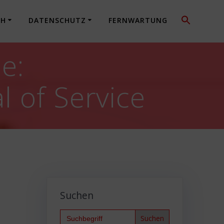
CH
DATENSCHUTZ
FERNWARTUNG
e:
l of Service
Suchen
Search
for: