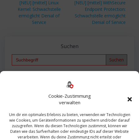
Vorheriger
Nächster
[NEU] [mittel] Linux
[NEU] [mittel] WithSecure
Beitrag:
Beitrag:
Kernel: Schwachstelle
Endpoint Protection:
ermöglicht Denial of
Schwachstelle ermöglicht
Service
Denial of Service
Suchen
Search
for:
Backup
AD
2013
365
2010
Anmeldung
ESXI
Bautagebuch
ESX
Exchange
HP
Haus
Fritzbox
firewall
Cookie-Zustimmung
Microsoft
kostenlos
Linux
Office
Migration
verwalten
Open Source
Office 365
OSX
Powershell
Outlook
Server
Um dir ein optimales Erlebnis zu bieten, verwenden wir Technologien
Sicherheit
Sanierung
Security
SBS
wie Cookies, um Geräteinformationen zu speichern und/oder darauf
Sophos
SSL
Ubuntu
SIEM
Sicherung
zuzugreifen. Wenn du diesen Technologien zustimmst, können wir
Update
UTM
Veeam
Daten wie das Surfverhalten oder eindeutige IDs auf dieser Website
VCSA
Upgrade
VCenter
verarbeiten. Wenn du deine Zustimmung nicht erteilst oder