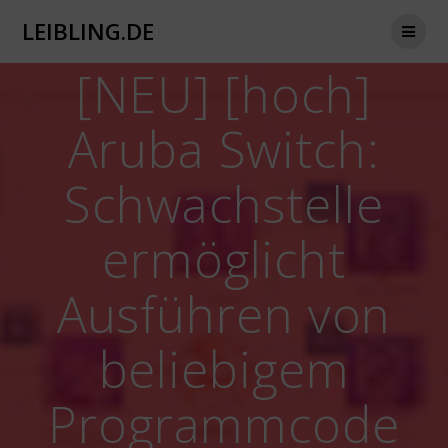
Zum
LEIBLING.DE
Inhalt
springen
[NEU] [hoch]
Aruba Switch:
Schwachstelle
ermöglicht
Ausführen von
beliebigem
Programmcode