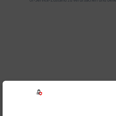
of-Service-Zustand zu verursachen und bel
Beitragsnavigation