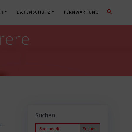
CH
DATENSCHUTZ
FERNWARTUNG
rere
Suchen
l-
Search
for: