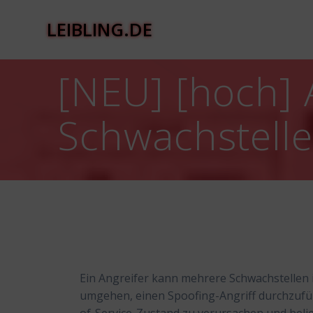
Zum
Inhalt
LEIBLING.DE
springen
[NEU] [hoch] 
Schwachstell
Ein Angreifer kann mehrere Schwachstellen i
umgehen, einen Spoofing-Angriff durchzufüh