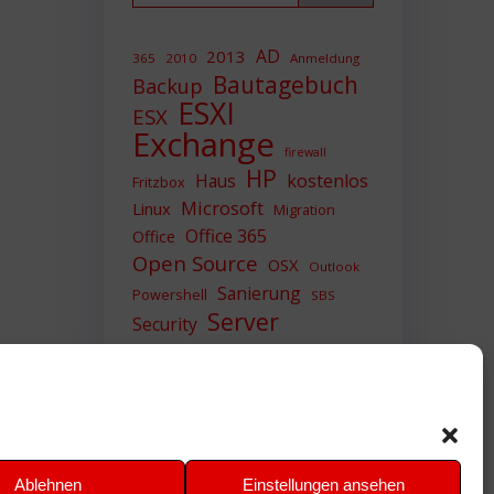
AD
2013
365
2010
Anmeldung
Bautagebuch
Backup
ESXI
ESX
Exchange
firewall
HP
Haus
kostenlos
Fritzbox
Microsoft
Linux
Migration
Office 365
Office
Open Source
OSX
Outlook
Sanierung
Powershell
SBS
Server
Security
Sicherheit
SIEM
Sicherung
Sophos
SSL
Ubuntu
Update
UTM
Upgrade
Veeam
VCSA
VCenter
VMWare
VPN
WAZUH
Ablehnen
Einstellungen ansehen